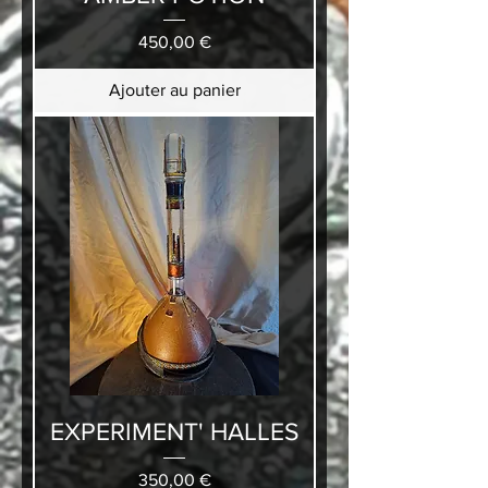
Prix
450,00 €
Ajouter au panier
EXPERIMENT' HALLES
Prix
350,00 €