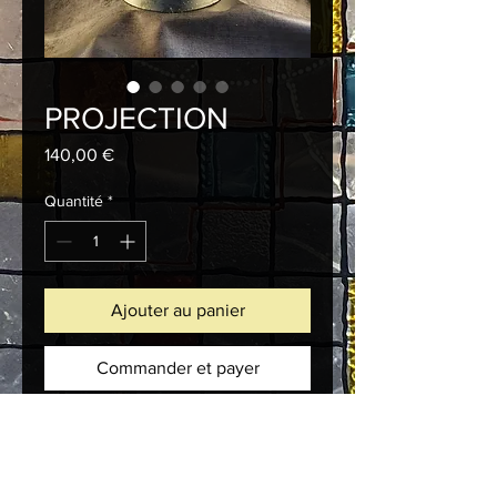
PROJECTION
Prix
140,00 €
Quantité
*
Ajouter au panier
Commander et payer
Description d'article. Saisissez ici les 
caractéristiques de l'article : taille, 
matière et autres informations utiles.