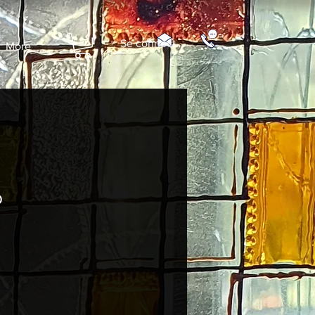
Se connecter
More
p