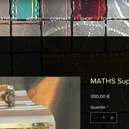
ATELIER
ABOUT
CONTACT
SHOP
TOOL BOX
MATHS Su
Prix
300,00 €
Quantité
*