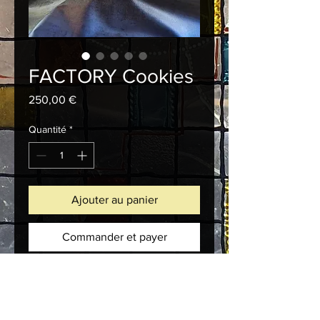
FACTORY Cookies
Prix
250,00 €
Quantité
*
Ajouter au panier
Commander et payer
Description d'article. Saisissez ici les 
caractéristiques de l'article : taille, 
matière et autres informations utiles.